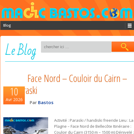
Blog
Le Blog
Face Nord – Couloir du Cairn –
paraski
10
Avr 2026
Par
Bastos
Activité : Paraski / handiski freeride Lieu : La
Plagne – Face Nord de Bellecôte Itinéraire :
Couloir du Cairn (3150 m – 1500 m) Dénivelé :