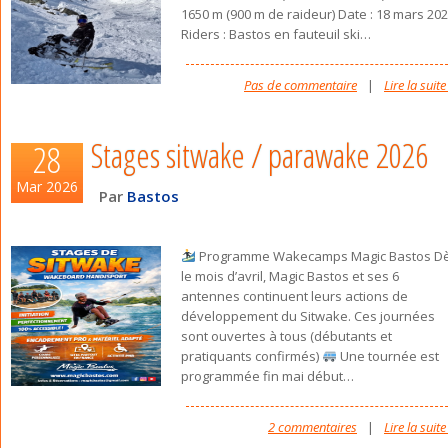
1650 m (900 m de raideur) Date : 18 mars 20
Riders : Bastos en fauteuil ski
…
Pas de commentaire
|
Lire la suite
Stages sitwake / parawake 2026
28
Mar 2026
Par
Bastos
Programme Wakecamps Magic Bastos D
le mois d’avril, Magic Bastos et ses 6
antennes continuent leurs actions de
développement du Sitwake. Ces journées
sont ouvertes à tous (débutants et
pratiquants confirmés)
Une tournée est
programmée fin mai début
…
2 commentaires
|
Lire la suite