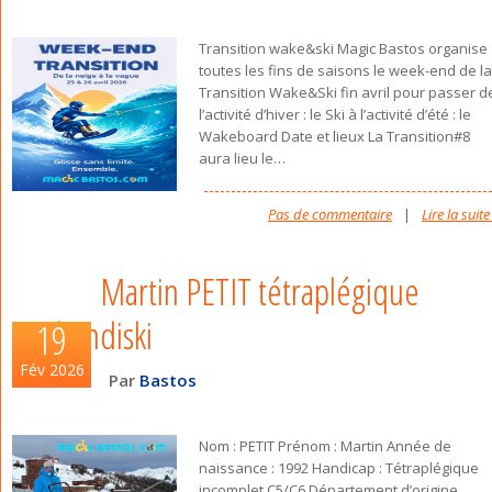
Transition wake&ski Magic Bastos organise
toutes les fins de saisons le week-end de la
Transition Wake&Ski fin avril pour passer d
l’activité d’hiver : le Ski à l’activité d’été : le
Wakeboard Date et lieux La Transition#8
aura lieu le
…
Pas de commentaire
|
Lire la suite
Martin PETIT tétraplégique
handiski
19
Fév 2026
Par
Bastos
Nom : PETIT Prénom : Martin Année de
naissance : 1992 Handicap : Tétraplégique
incomplet C5/C6 Département d’origine