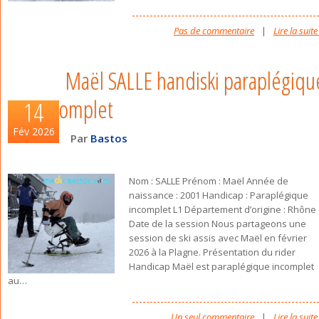
Pas de commentaire
|
Lire la suite
Maël SALLE handiski paraplégiqu
incomplet
14
Fév 2026
Par
Bastos
Nom : SALLE Prénom : Maël Année de
naissance : 2001 Handicap : Paraplégique
incomplet L1 Département d’origine : Rhône
Date de la session Nous partageons une
session de ski assis avec Maël en février
2026 à la Plagne. Présentation du rider
Handicap Maël est paraplégique incomplet
au
…
Un seul commentaire
|
Lire la suite