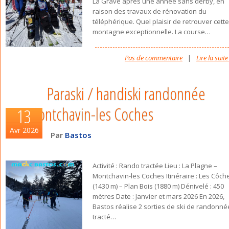
La Grave après une année sans derby, en
raison des travaux de rénovation du
téléphérique. Quel plaisir de retrouver cette
montagne exceptionnelle. La course
…
Pas de commentaire
|
Lire la suite
Paraski / handiski randonnée
Montchavin-les Coches
13
Avr 2026
Par
Bastos
Activité : Rando tractée Lieu : La Plagne –
Montchavin-les Coches Itinéraire : Les Côch
(1430 m) – Plan Bois (1880 m) Dénivelé : 450
mètres Date : Janvier et mars 2026 En 2026,
Bastos réalise 2 sorties de ski de randonné
tracté
…