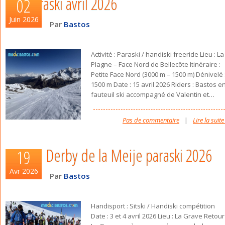
paraski avril 2026
02
Juin 2026
Par
Bastos
Activité : Paraski / handiski freeride Lieu : La
Plagne – Face Nord de Bellecôte Itinéraire :
Petite Face Nord (3000 m – 1500 m) Dénivelé 
1500 m Date : 15 avril 2026 Riders : Bastos e
fauteuil ski accompagné de Valentin et
…
Pas de commentaire
|
Lire la suite
Derby de la Meije paraski 2026
19
Avr 2026
Par
Bastos
Handisport : Sitski / Handiski compétition
Date : 3 et 4 avril 2026 Lieu : La Grave Retour