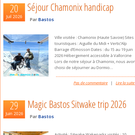
Séjour Chamonix handicap
20
Juil 2026
Par
Bastos
Ville visitée : Chamonix (Haute Savoie) Sites
touristiques : Aiguille du Midi + Vertic’Alp
Barrage d’Emosson Dates : du 15 au 19 juin
2026 Hébergement accessible à Vallorcine
Lors de notre séjour à Chamonix, nous avo
choisi de séjourner au Dormio
…
Pas de commentaire
|
Lire la suite
Magic Bastos Sitwake trip 2026
29
Juin 2026
Par
Bastos
Activité : Sitwake Wakeparks visités : 10