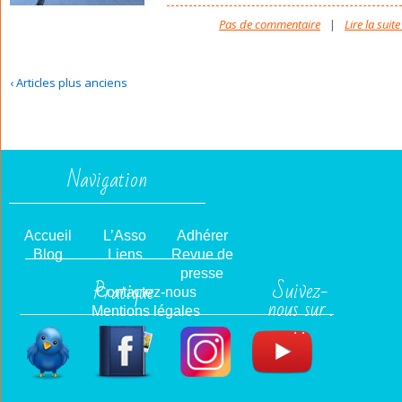
Pas de commentaire
|
Lire la suite
‹ Articles plus anciens
Navigation
Accueil
L’Asso
Adhérer
Blog
Liens
Revue de
presse
Suivez-
Pratique
Contactez-nous
nous sur .
Mentions légales
. .