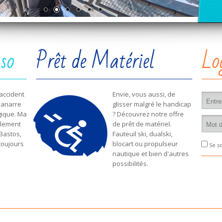
so
Prêt de Matériel
Lo
 accident
Envie, vous aussi, de
lmanarre
glisser malgré le handicap
ique. Ma
? Découvrez notre offre
alement
de prêt de matériel.
 Bastos,
Fauteuil ski, dualski,
toujours
blocart ou propulseur
Se s
nautique et bien d'autres
possibilités.