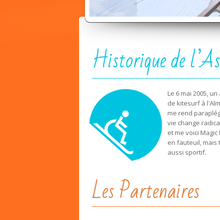
Historique de l’As
Le 6 mai 2005, un
de kitesurf à l'A
me rend paraplég
vie change radic
et me voici Magic
en fauteuil, mais 
aussi sportif.
Les Partenaires