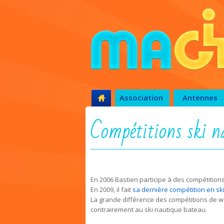
Association
Antennes
Compétitions ski n
En 2006 Bastien participe à des compétition
En 2009, il fait
sa dernière compétition en sk
La grande différence des compétitions de wa
contrairement au ski nautique bateau.