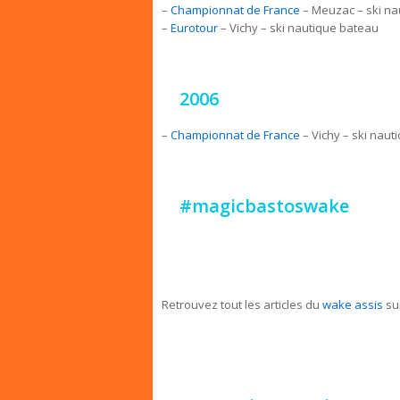
–
Championnat de France
– Meuzac – ski na
–
Eurotour
– Vichy – ski nautique bateau
2006
–
Championnat de France
– Vichy – ski naut
#magicbastoswake
Retrouvez tout les articles du
wake assis
su