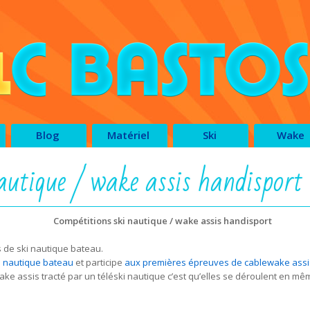
Blog
Matériel
Ski
Wake
autique / wake assis handisport
Compétitions ski nautique / wake assis handisport
s de ski nautique bateau.
i nautique bateau
et participe
aux premières épreuves de cablewake assi
ke assis tracté par un téléski nautique c’est qu’elles se déroulent en m