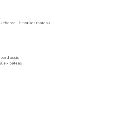
akeboard – bipoulies+bateau
oard assis
ique – bateau