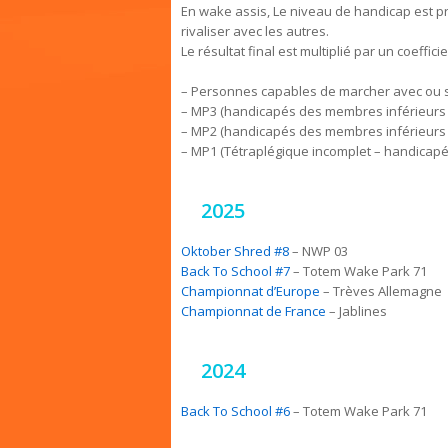
En wake assis, Le niveau de handicap est pr
rivaliser avec les autres.
Le résultat final est multiplié par un coeffic
– Personnes capables de marcher avec ou sa
– MP3 (handicapés des membres inférieurs a
– MP2 (handicapés des membres inférieurs s
– MP1 (Tétraplégique incomplet – handicap
2025
Oktober Shred #8
– NWP 03
Back To School #7
– Totem Wake Park 71
Championnat d’Europe
– Trèves Allemagne
Championnat de France
– Jablines
2024
Back To School #6
– Totem Wake Park 71