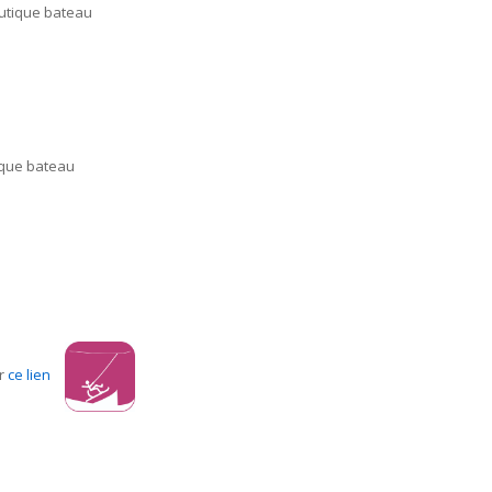
utique bateau
ique bateau
r
ce lien