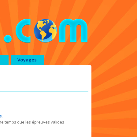
Voyages
s
.
ême temps que les épreuves valides