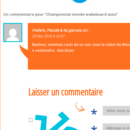
Un commentaire pour “
Championnat monde wakeboard assis
”
Frederic, Pascale & les garcons
dit :
28 Nov 2016 à 22:07
Bastien, sommes ravis de te voir sous le soleil du Mex
s »entendre . Des bises
Laisser un commentaire