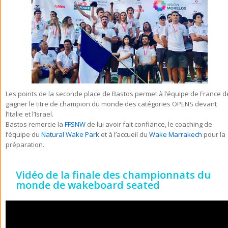
Les points de la seconde place de Bastos permet à l’équipe de France d
gagner le titre de champion du monde des catégories OPENS devant
l’Italie et l’Israel.
Bastos remercie la
FFSNW
de lui avoir fait confiance, le coaching de
l’équipe du
Natural Wake Park
et à l’accueil du
Wake Marrakech
pour la
préparation.
Vidéo de la finale des championnats du
monde de wakeboard seated