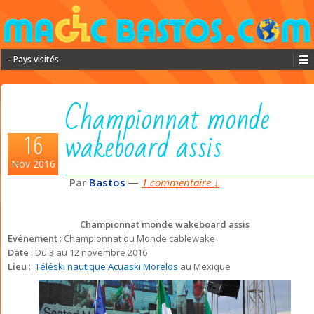
- Pays visités
Championnat monde
wakeboard assis
16
Nov 2016
Par
Bastos
—
1 commentaire ↓
Championnat monde wakeboard assis
Evénement
: Championnat du Monde cablewake
Date
: Du 3 au 12 novembre 2016
Lieu
:
Téléski nautique Acuaski Morelos
au Mexique