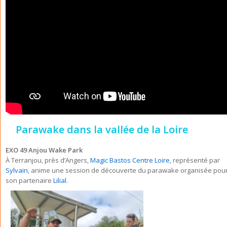
Parawake dans la vallée de la Loire
EXO 49 Anjou Wake Park
À Terranjou, près d’Angers,
Magic Bastos Centre Loire
, représenté par
Sylvain
, anime une session de découverte du parawake organisée pou
son partenaire
Lilial
.