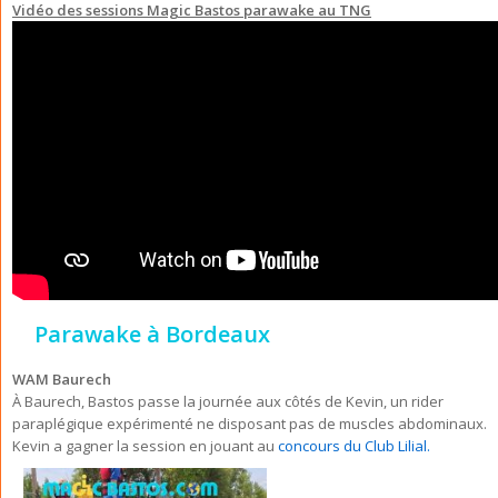
Vidéo des sessions Magic Bastos parawake au TNG
Parawake à Bordeaux
WAM Baurech
À Baurech, Bastos passe la journée aux côtés de Kevin, un rider
paraplégique expérimenté ne disposant pas de muscles abdominaux.
Kevin a gagner la session en jouant au
concours du Club Lilial.