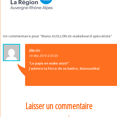
Un commentaire pour “
Manu GUILLON sit-wakeboard spécialiste
”
Zita
dit :
10 Mai 2019 à 05:05
“Le pape en wake assis!”
J’admire ta force de se battre, Manoushka!
Laisser un commentaire