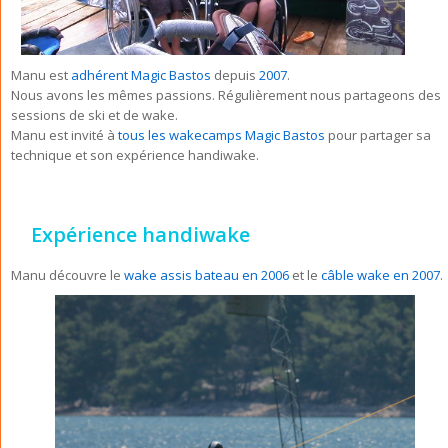
Manu est
adhérent Magic Bastos
depuis
2007
.
Nous avons les mêmes passions. Régulièrement nous partageons des
sessions de ski et de wake.
Manu est invité à
tous les wakecamps Magic Bastos
pour partager sa
technique et son expérience handiwake.
Expérience handiwake
Manu découvre le
wake assis bateau en 2006
et le
câble wake en 2007
.