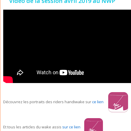
Vidéo de la session avril 2019 au NWP
Découvrez les portraits des riders handiwake sur
ce lien
Et tous les articles du wake assis
sur
ce lien