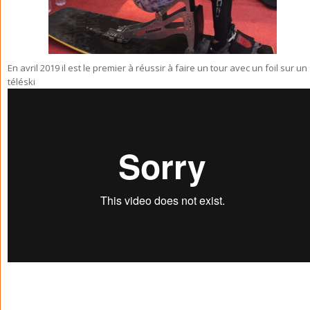
En avril 2019 il est le premier à réussir à faire un tour avec un foil sur un
téléski