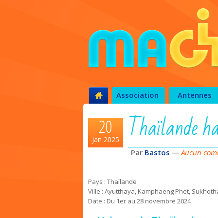
Association
Antennes
Thaïlande ha
20
Jan 2025
Par
Bastos
—
Aucun comm
Pays : Thaïlande
Ville : Ayutthaya, Kamphaeng Phet, Sukhotha
Date : Du 1er au 28 novembre 2024