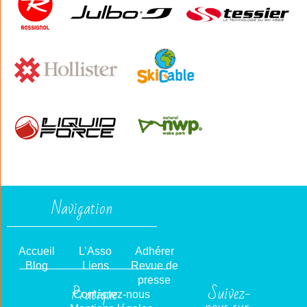
Navigation
Accueil
L’Asso
Adhérer
Blog
Liens
Revue de
presse
Suivez-
Pratique
Contactez-nous