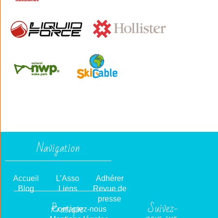
Navigation
Accueil
L’Asso
Adhérer
Blog
Liens
Revue de
presse
Suivez-
Pratique
Contactez-nous