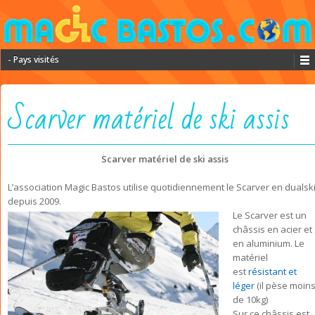
- Pays visités
Scarver matériel de ski assis
Scarver matériel de ski assis
L’association Magic Bastos utilise quotidiennement le Scarver en dualsk
depuis 2009.
Le Scarver est un
châssis en acier et
en aluminium. Le
matériel
est
résistant et
léger
(il pèse moin
de 10kg)
Sur ce châssis est