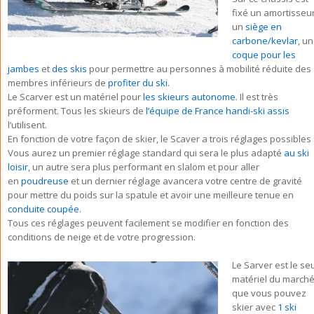
fixé un amortisseur
un
siège en
carbone/kevlar
, u
coque pour les
jambes
et
des skis
pour permettre au personnes à mobilité réduite des
membres inférieurs de
profiter du ski
.
Le Scarver est un matériel pour
les skieurs autonome
. Il est très
préforment. Tous les skieurs de
l’équipe de France handi-ski assis
l’utilisent.
En fonction de votre façon de skier, le Scaver a trois réglages possibles 
Vous aurez un premier réglage standard qui sera le plus adapté
au ski
loisir
, un autre sera plus performant en slalom et pour aller
en
poudreuse
et un dernier réglage avancera votre centre de gravité
pour mettre du poids sur la spatule et avoir une meilleure tenue en
conduite coupée
.
Tous ces réglages peuvent facilement se modifier en fonction des
conditions de neige et de votre progression.
Le Sarver est le se
matériel du march
que vous pouvez
skier avec
1 ski