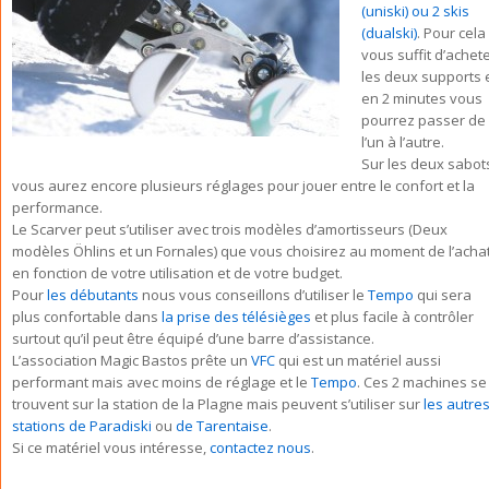
(uniski) ou 2 skis
(dualski)
. Pour cela 
vous suffit d’achet
les deux supports 
en 2 minutes vous
pourrez passer de
l’un à l’autre.
Sur les deux sabot
vous aurez encore plusieurs réglages pour jouer entre le confort et la
performance.
Le Scarver peut s’utiliser avec trois modèles d’amortisseurs (Deux
modèles Öhlins et un Fornales) que vous choisirez au moment de l’acha
en fonction de votre utilisation et de votre budget.
Pour
les débutants
nous vous conseillons d’utiliser le
Tempo
qui sera
plus confortable dans
la prise des télésièges
et plus facile à contrôler
surtout qu’il peut être équipé d’une barre d’assistance.
L’association Magic Bastos prête un
VFC
qui est un matériel aussi
performant mais avec moins de réglage et le
Tempo
. Ces 2 machines se
trouvent sur la station de la Plagne mais peuvent s’utiliser sur
les autre
stations de Paradiski
ou
de Tarentaise
.
Si ce matériel vous intéresse,
contactez nous
.