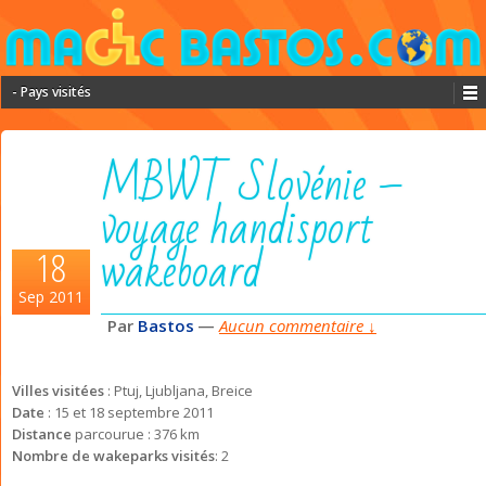
- Pays visités
MBWT Slovénie –
voyage handisport
wakeboard
18
Sep 2011
Par
Bastos
—
Aucun commentaire ↓
Villes visitées
: Ptuj, Ljubljana, Breice
Date
: 15 et 18 septembre 2011
Distance
parcourue : 376 km
Nombre de wakeparks visités
: 2