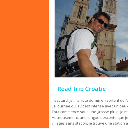
Road trip Croatie
Il est tard, je m’arrête dormir en sortant de l
La journée qui suit est intense avec un peu
Tout commence sous une grosse pluie. Je m’in
Heureusement, une longue descente que je f
villages sans station, je trouve une station à 