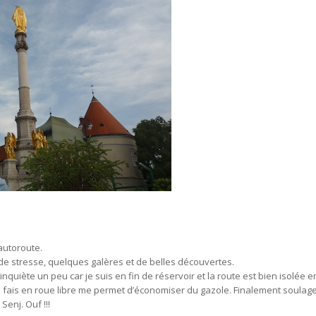
’autoroute.
 de stresse, quelques galères et de belles découvertes.
quiète un peu car je suis en fin de réservoir et la route est bien isolée 
ais en roue libre me permet d’économiser du gazole. Finalement soulagem
Senj. Ouf !!!