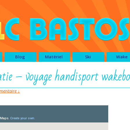
Blog
Matériel
Ski
Wake
e – voyage handisport wakeb
entaire ↓