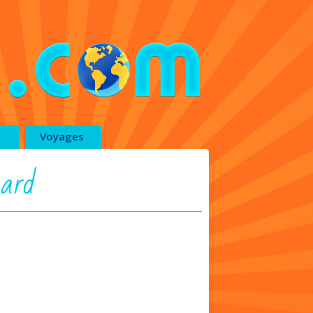
Voyages
oard