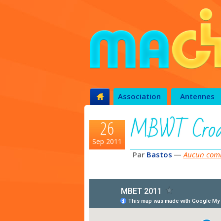
Association
Antennes
MBWT Croati
26
Sep 2011
Par
Bastos
—
Aucun comm