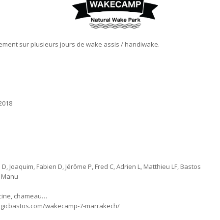
ement sur plusieurs jours de wake assis / handiwake.
2018
n D, Joaquim, Fabien D, Jérôme P, Fred C, Adrien L, Matthieu LF, Bastos
t Manu
scine, chameau…
agicbastos.com/wakecamp-7-marrakech/