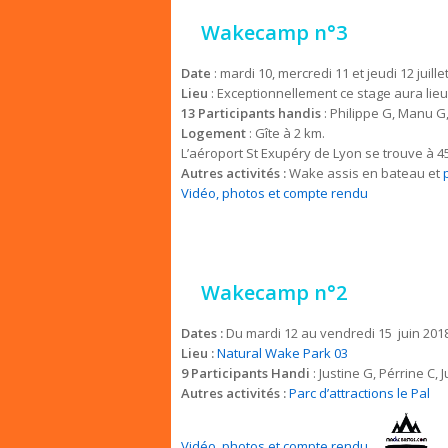
Wakecamp n°3
Date
: mardi 10, mercredi 11 et jeudi 12 juille
Lieu
: Exceptionnellement ce stage aura li
13 Participants handis
: Philippe G, Manu G,
Logement
: Gîte à 2 km.
L’aéroport St Exupéry de Lyon se trouve à 
Autres activités :
Wake assis en bateau et
p
Vidéo, photos et compte rendu
Wakecamp n°2
Dates :
Du mardi 12 au vendredi 15 juin 201
Lieu :
Natural Wake Park 03
9 Participants Handi
: Justine G, Pérrine C, 
Autres activités :
Parc d’attractions le Pal
Vidéo, photos et compte rendu