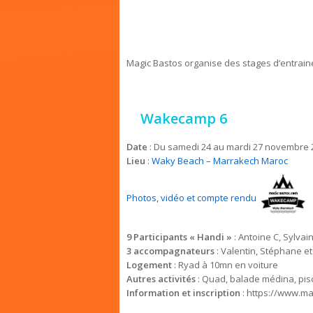
Magic Bastos organise des stages d’entrain
Wakecamp 6
Date
: Du samedi 24 au mardi 27 novembre 
Lieu
:
Waky Beach – Marrakech Maroc
Photos, vidéo et compte rendu
9 Participants «
Handi »
: Antoine C, Sylvai
3 accompagnateurs
: Valentin, Stéphane e
Logement
: Ryad à 10mn en voiture
Autres activités
: Quad, balade médina, pi
Information et inscription
: https://www.m