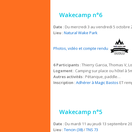
Wakecamp n°6
Date
: Du mercredi 3 au vendredi 5 octobre 
Lieu
:
Natural Wake Park
Photos, vidéo et compte rendu
6 Participants
: Thierry Garcia, Thomas V, Lor
Logement
: Camping sur place ou hôtel à 5
Autres activités
: Pétanque, paddle…
Inscription
:
Adhérer à Magic Bastos
ET remp
Wakecamp n°5
Date
: Du mardi 11 au jeudi 13 septembre 2
Lieu
:
Tencin (38)
/
TNS 73