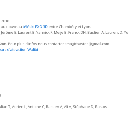
t 2018.
eu au nouveau
téléski EXO 3D
entre Chambéry et Lyon.
 Jérôme E, Laurent B, Yannick F, Meije B, Franck DH, Bastien A, Laurent D, 
45mn. Pour plus d’infos nous contacter : magicbastos@gmail.com
arc d’attraction Walibi
8
Julian T, Adrien L, Antoine C, Bastien A, Ali A, Stéphane D, Bastos