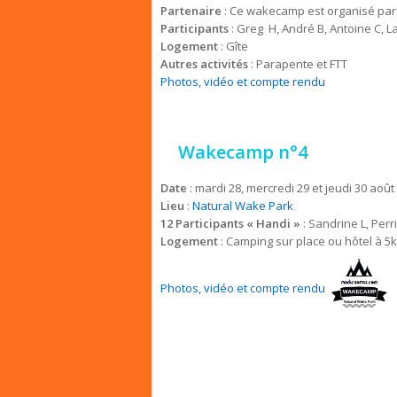
Partenaire
: Ce wakecamp est organisé par
Participants
: Greg H, André B, Antoine C, L
Logement
: Gîte
Autres activités
: Parapente et FTT
Photos, vidéo et compte rendu
Wakecamp n°4
Date
: mardi 28, mercredi 29 et jeudi 30 août
Lieu
:
Natural Wake Park
12 Participants «
Handi »
: Sandrine L, Perr
Logement
: Camping sur place ou hôtel à 5
Photos, vidéo et compte rendu