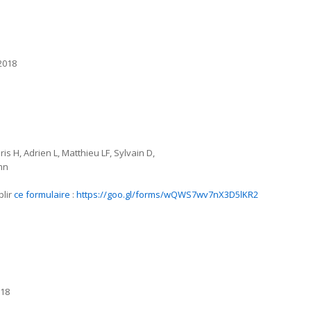
2018
is H, Adrien L, Matthieu LF, Sylvain D,
mn
lir
ce formulaire
:
https://goo.gl/forms/wQWS7wv7nX3D5lKR2
018