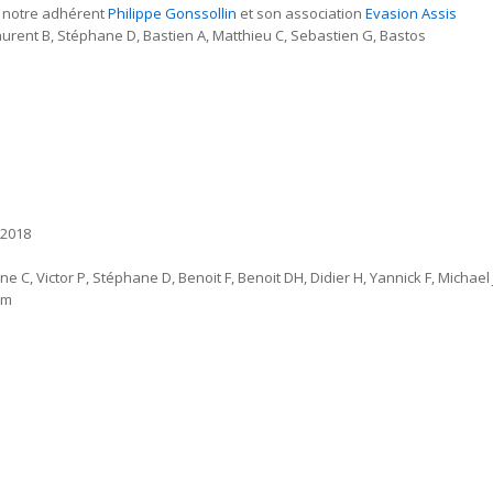
 notre adhérent
Philippe Gonssollin
et son association
Evasion Assis
aurent B, Stéphane D, Bastien A, Matthieu C, Sebastien G, Bastos
 2018
ine C, Victor P, Stéphane D, Benoit F, Benoit DH, Didier H, Yannick F, Michael
km