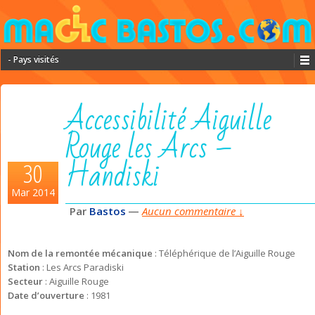
- Pays visités
Accessibilité Aiguille
Rouge les Arcs –
Handiski
30
Mar 2014
Par
Bastos
—
Aucun commentaire ↓
Nom de la remontée mécanique
: Téléphérique de l’Aiguille Rouge
Station
: Les Arcs Paradiski
Secteur
: Aiguille Rouge
Date d’ouverture
: 1981