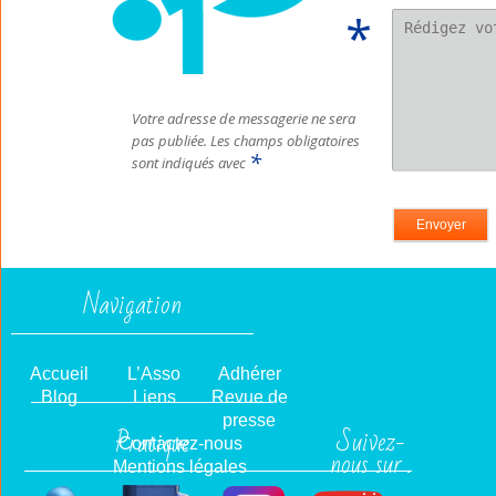
Votre adresse de messagerie ne sera
pas publiée.
Les champs obligatoires
*
sont indiqués avec
Navigation
Accueil
L’Asso
Adhérer
Blog
Liens
Revue de
presse
Suivez-
Pratique
Contactez-nous
nous sur .
Mentions légales
. .