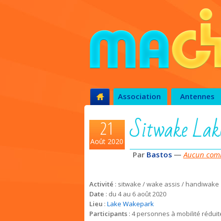
Association
Antennes
Sitwake Lak
21
Août 2020
Par
Bastos
—
Aucun comm
Activité
: sitwake / wake assis / handiwake
Date
: du 4 au 6 août 2020
Lieu
:
Lake Wakepark
Participants
: 4 personnes à mobilité réduit