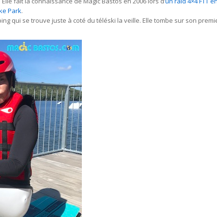
Elle
fait la connaissance de Magic Bastos en 2006 lors d’
un raid 4×4 FTT e
ke Park
.
ng qui se trouve juste à coté du téléski la veille. Elle tombe sur son premier