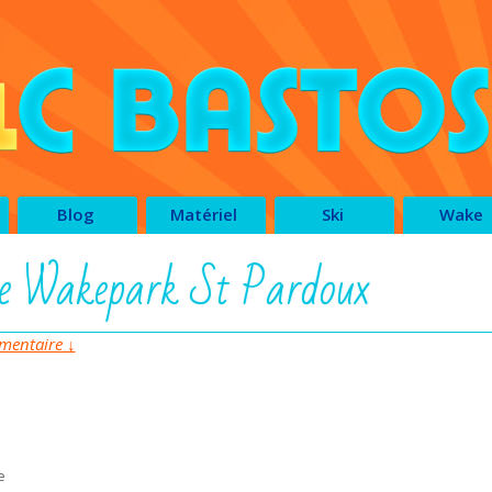
Blog
Matériel
Ski
Wake
e Wakepark St Pardoux
entaire ↓
e