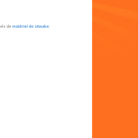
pés de
matériel de sitwake
.