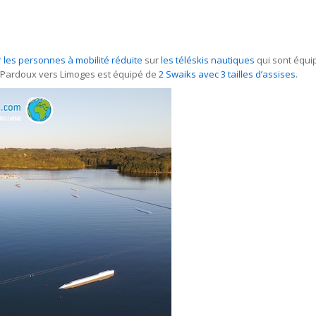
les personnes à mobilité réduite
sur
les téléskis nautiques
qui sont équi
t Pardoux vers Limoges est équipé de
2 Swaiks avec 3 tailles d’assises
.