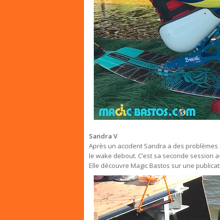
Sandra
V
Après un accident Sandra a des problèmes po
le wake debout. C’est sa seconde session a
Elle découvre Magic Bastos sur une publicat