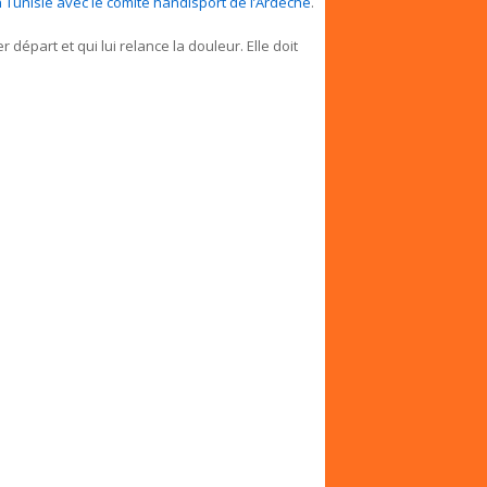
n Tunisie avec le comité handisport de l’Ardèche
.
 départ et qui lui relance la douleur. Elle doit