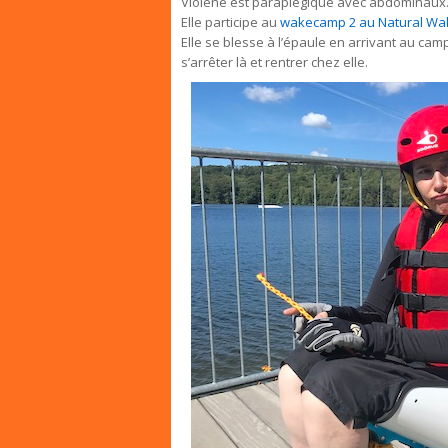
Violène est paraplégique avec abdominaux. 
Elle participe au
wakecamp 2 au Natural Wa
Elle se blesse à l’épaule en arrivant au campi
s’arrêter là et rentrer chez elle.