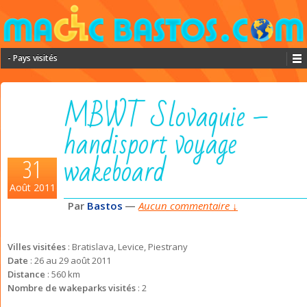
- Pays visités
MBWT Slovaquie –
handisport voyage
wakeboard
31
Août 2011
Par
Bastos
—
Aucun commentaire ↓
Villes visitées
: Bratislava, Levice, Piestrany
Date
: 26 au 29 août 2011
Distance
: 560 km
Nombre de wakeparks visités
: 2