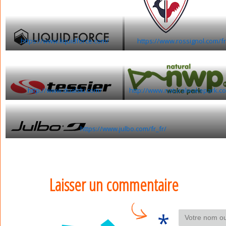
https://www.liquidforce.com/
https://www.rossignol.com/f
http://www.dualski.com/
http://www.naturalwakepark.c
https://www.julbo.com/fr_fr/
Laisser un commentaire