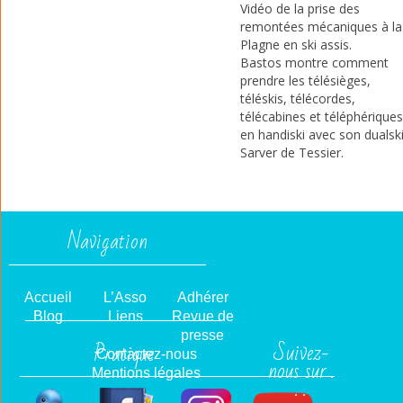
Vidéo de la prise des
remontées mécaniques à la
Plagne en ski assis.
Bastos montre comment
prendre les télésièges,
téléskis, télécordes,
télécabines et téléphériques
en handiski avec son dualsk
Sarver de Tessier.
Navigation
Accueil
L’Asso
Adhérer
Blog
Liens
Revue de
presse
Suivez-
Pratique
Contactez-nous
nous sur .
Mentions légales
. .