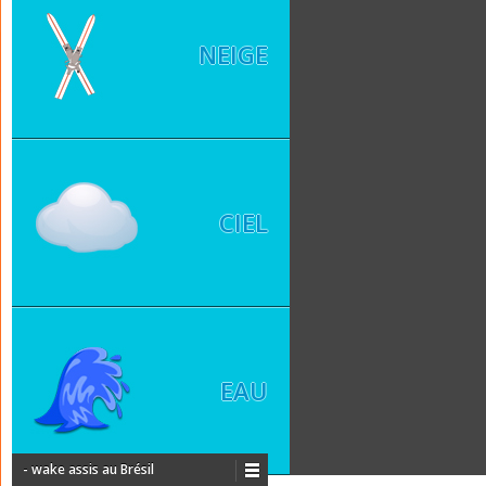
NEIGE
CIEL
EAU
- wake assis au Brésil