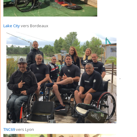
Lake City
vers Bordeaux
,
TNC69
vers Lyon