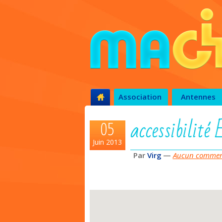
Association
Antennes
accessibilit
05
Juin 2013
Par
Virg
—
Aucun comment