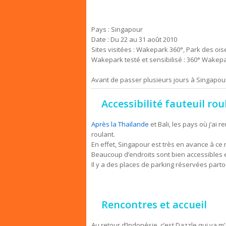
Pays : Singapour
Date : Du 22 au 31 août 2010
Sites visitées : Wakepark 360°, Park des oi
Wakepark testé et sensibilisé : 360° Wakep
Avant de passer plusieurs jours à Singapour
Accessibilité fauteuil ro
Après la Thaïlande
et Bali, les pays où j’ai 
roulant.
En effet, Singapour est très en avance à ce 
Beaucoup d’endroits sont bien accessibles
Il y a des places de parking réservées partou
Rencontres et accueil
Au retour d’Indonésie, c’est Dazzle qui va m