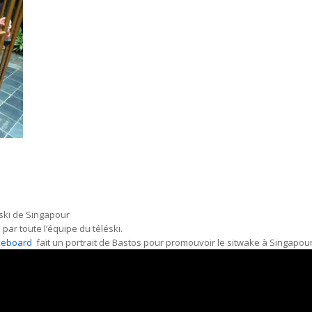
éski de Singapour
 par toute l’équipe du téléski.
keboard
fait un portrait de Bastos pour promouvoir le sitwake à Singapour