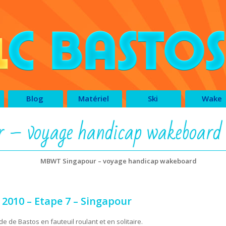
Blog
Matériel
Ski
Wake
– voyage handicap wakeboard
MBWT Singapour – voyage handicap wakeboard
2010 – Etape 7 – Singapour
 de Bastos en fauteuil roulant et en solitaire.