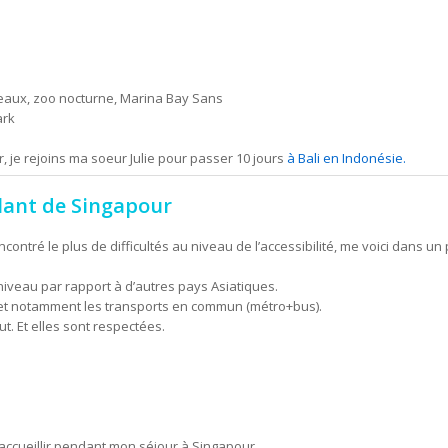
seaux, zoo nocturne, Marina Bay Sans
ark
, je rejoins ma soeur Julie pour passer 10 jours
à Bali en Indonésie.
ulant de Singapour
rencontré le plus de difficultés au niveau de l’accessibilité, me voici dans
niveau par rapport à d’autres pays Asiatiques.
 et notamment les transports en commun (métro+bus).
t. Et elles sont respectées.
’accueillir pendant mon séjour à Singapour..