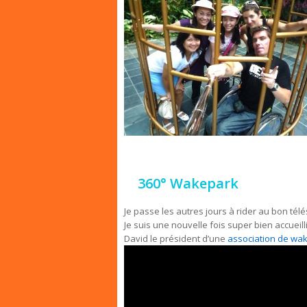
360° Wakepark
Je passe les autres jours à rider au bon tél
Je suis une nouvelle fois super bien accueilli
David le président d’une
association de wa