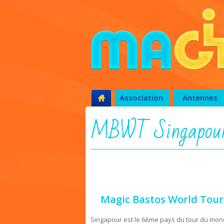
Association
Antennes
MBWT Singapour 
Magic Bastos World Tour 
Singapour est le 6ème pays du tour du monde